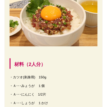
材料（2人分）
・カツオ(刺身用) 150g
・Ａ･･･みょうが １個
・Ａ･･･にんにく 1/2片
・Ａ･･･しょうが １かけ