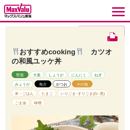
レシピページトップ
へ
おすすめcooking
カツオ
の和風ユッケ丼
野菜
大葉
しょうが
にんにく
ねぎ
みょうが
魚介
かつお
その他
米・ごはん
たまご
いりごま･すりごま(白･黒)
ごま油
味噌