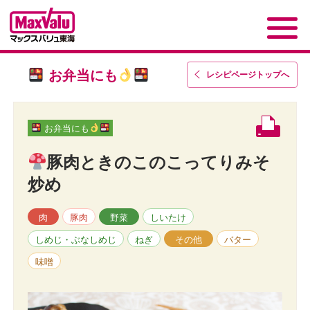
お弁当にも
レシピページトップ
へ
お弁当にも
豚肉ときのこのこってりみそ
炒め
肉
豚肉
野菜
しいたけ
しめじ・ぶなしめじ
ねぎ
その他
バター
味噌