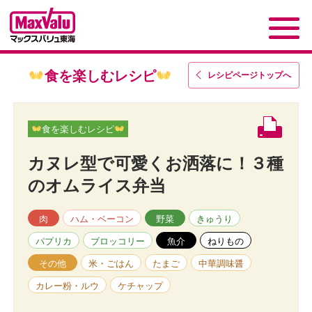
食を楽しむレシピ
レシピページトップ
へ
食を楽しむレシピ
カヌレ型で可愛くお洒落に！３種
のオムライス弁当
肉
ハム・ベーコン
野菜
きゅうり
パプリカ
ブロッコリー
魚介
ねりもの
その他
米・ごはん
たまご
中華調味醤
カレー粉・ルウ
ケチャップ