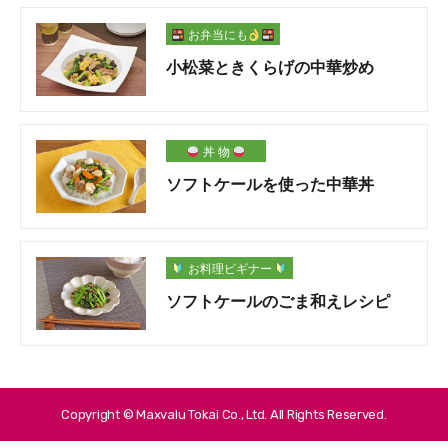
お弁当にも
小松菜ときくらげの中華炒め
丼 物
ソフトケールを使った中華丼
お料理ビギナー
ソフトケールのごま和えレシピ
Copyright © Maxvalu Tokai Co., Ltd. All Rights Reserved.