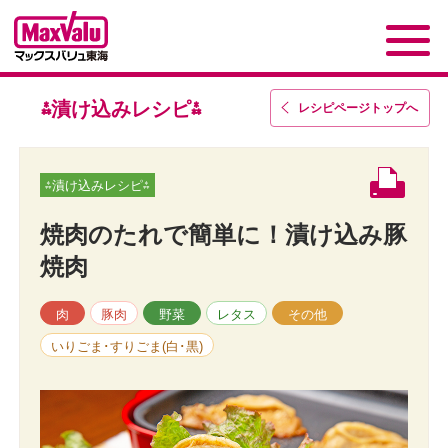
⁂漬け込みレシピ⁂
レシピページトップ
へ
⁂漬け込みレシピ⁂
焼肉のたれで簡単に！漬け込み豚
焼肉
肉
豚肉
野菜
レタス
その他
いりごま･すりごま(白･黒)