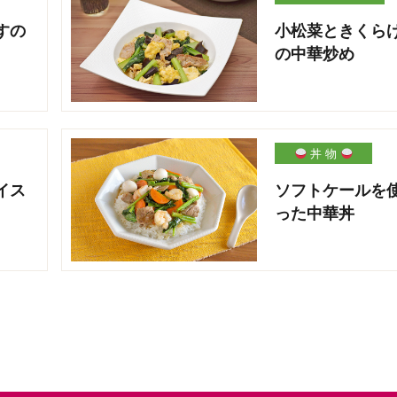
すの
小松菜ときくら
の中華炒め
丼 物
イス
ソフトケールを
った中華丼