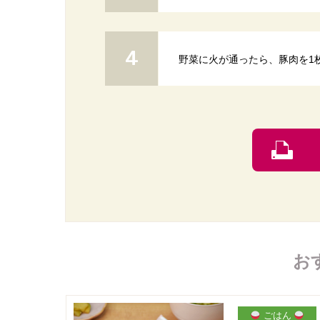
野菜に火が通ったら、豚肉を1
お
ごはん