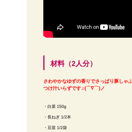
材料（2人分）
さわやかなゆずの香りでさっぱり豚しゃ
つけ汁いらずです♫(⌒∇⌒)ノ
・白菜 150g
・長ねぎ 1/2本
・豆苗 1/2袋