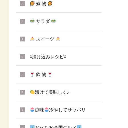
煮 物
サラダ
スイーツ
⁂漬け込みレシピ⁂
飲 物
漬けて美味しく♪
涼味
冷やしてサッパリ
おうちde全国グルメ