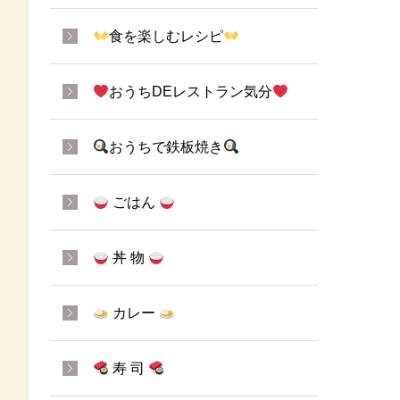
食を楽しむレシピ
おうちDEレストラン気分
おうちで鉄板焼き
ごはん
丼 物
カレー
寿 司