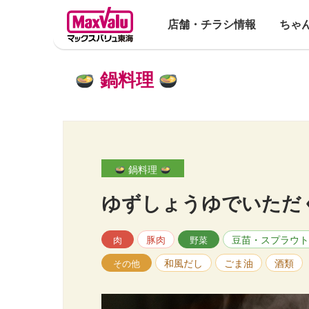
店舗・チラシ情報
ちゃ
鍋料理
鍋料理
ゆずしょうゆでいただ
豚肉
豆苗・スプラウト
肉
野菜
和風だし
ごま油
酒類
その他