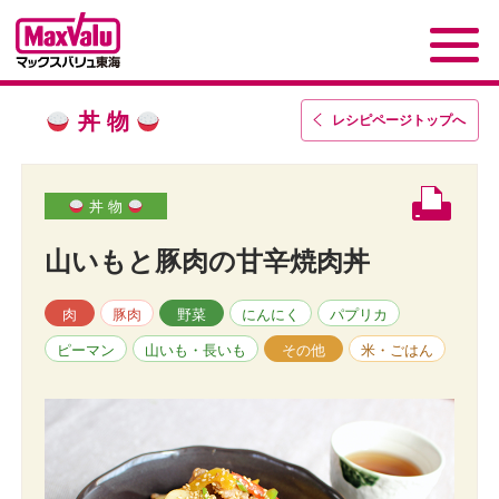
丼 物
レシピページトップ
へ
丼 物
山いもと豚肉の甘辛焼肉丼
肉
豚肉
野菜
にんにく
パプリカ
ピーマン
山いも・長いも
その他
米・ごはん