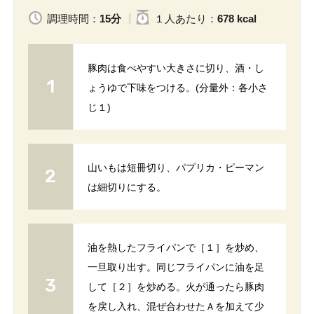
調理時間：
15分
１人
あたり
：
678 kcal
豚肉は食べやすい大きさに切り、酒・し
ょうゆで下味をつける。(分量外：各小さ
じ１)
山いもは短冊切り、パプリカ・ピーマン
は細切りにする。
油を熱したフライパンで［１］を炒め、
一旦取り出す。同じフライパンに油を足
して［２］を炒める。火が通ったら豚肉
を戻し入れ、混ぜ合わせたＡを加えて少