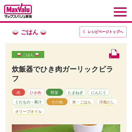
ごはん
レシピページトップ
へ
ごはん
炊飯器でひき肉ガーリックピラ
フ
肉
ひき肉
野菜
たまねぎ
にんにく
くだもの・果汁
その他
米・ごはん
洋風だし
オリーブオイル