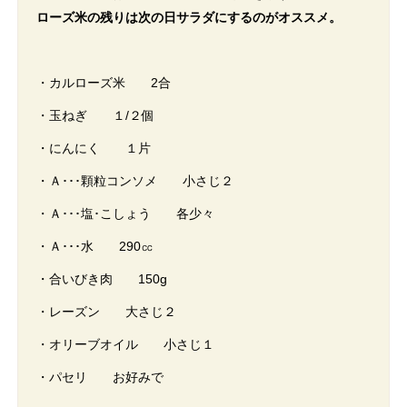
ローズ米の残りは次の日サラダにするのがオススメ。
・カルローズ米 2合
・玉ねぎ １/２個
・にんにく １片
・Ａ･･･顆粒コンソメ 小さじ２
・Ａ･･･塩･こしょう 各少々
・Ａ･･･水 290㏄
・合いびき肉 150g
・レーズン 大さじ２
・オリーブオイル 小さじ１
・パセリ お好みで