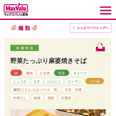
麺 類
レシピページトップ
へ
麺 類
野菜たっぷり麻婆焼きそば
肉
豚肉
ひき肉
野菜
キャベツ
しょうが
なす
にんにく
ピーマン
その他
麺類(うどん-そば-パスタ、等)
大豆・豆腐
中華だし
味噌
酒類
片栗粉