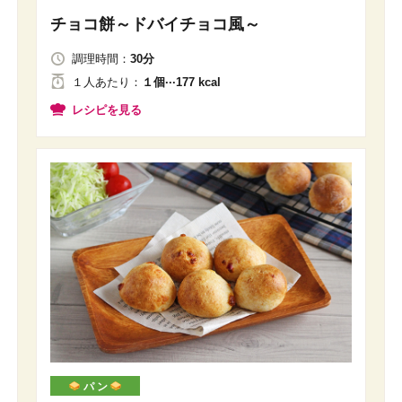
チョコ餅～ドバイチョコ風～
調理時間：
30分
１人
あたり
：
１個···177 kcal
レシピを見る
パ ン