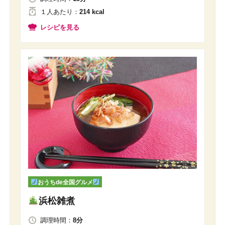
１人
あたり
：
214 kcal
レシピを見る
おうちde全国グルメ
浜松雑煮
調理時間：
8分