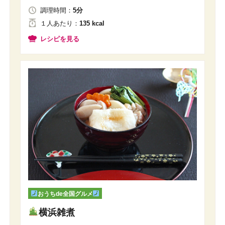
調理時間：
5分
１人
あたり
：
135 kcal
レシピを見る
おうちde全国グルメ
横浜雑煮