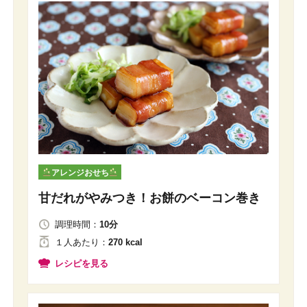
アレンジおせち
甘だれがやみつき！お餅のベーコン巻き
調理時間：
10分
１人
あたり
：
270 kcal
レシピを見る