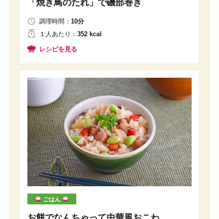
「焼き鳥のたれ」で磯部巻き
調理時間：
10分
１人
あたり
：
352 kcal
レシピを見る
ごはん
お餅でなんちゃって中華風おこわ