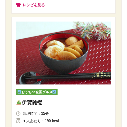
レシピを見る
おうちde全国グルメ
伊賀雑煮
調理時間：
15分
１人
あたり
：
190 kcal