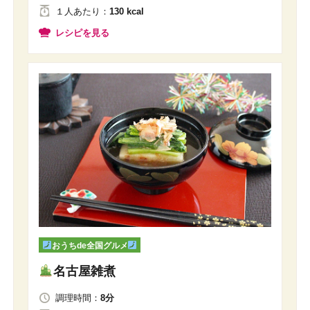
１人
あたり
：
130 kcal
レシピを見る
おうちde全国グルメ
名古屋雑煮
調理時間：
8分