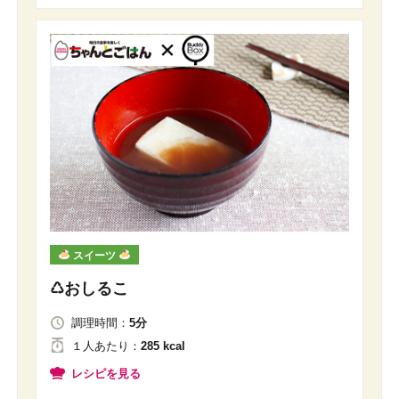
スイーツ
♺おしるこ
調理時間：
5分
１人
あたり
：
285 kcal
レシピを見る