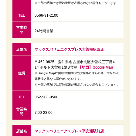
※一部の店舗では混雑状況が表示されない場合もございます。
TEL
0566‐91‐2100
営業時
24時間営業
間
店舗名
マックスバリュエクスプレス大曽根駅西店
〒462-0825 愛知県名古屋市北区大曽根三丁目4-
14 ポルト大曽根1階B号室
【地図】Google Map
住所
※Google Mapに掲載の混雑状況は混雑の目安の為、実際の混
雑状況と異なる場合がございます。
※一部の店舗では混雑状況が表示されない場合もございます。
TEL
052-908-9500
営業時
7:00-23:00
間
店舗名
マックスバリュエクスプレス平安通駅前店