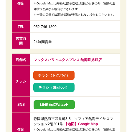
住所
※Google Mapに掲載の混雑状況は混雑の目安の為、実際の混
雑状況と異なる場合がございます。
※一部の店舗では混雑状況が表示されない場合もございます。
TEL
052-746-1800
営業時
24時間営業
間
店舗名
マックスバリュエクスプレス 熱海咲見町店
チラシ（トクバイ）
チラシ
チラシ（Shufoo!）
SNS
静岡県熱海市咲見町3-8 ソフィア熱海デイサスマ
ンション2階201号
【地図】Google Map
住所
※Google Mapに掲載の混雑状況は混雑の目安の為、実際の混