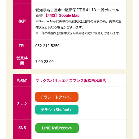
愛知県名古屋市中区新栄2丁目41-13 一興ポレール
新栄
【地図】Google Map
住所
※Google Mapに掲載の混雑状況は混雑の目安の為、実際の混
雑状況と異なる場合がございます。
※一部の店舗では混雑状況が表示されない場合もございます。
TEL
052-212-5350
営業時
7:00-23:00
間
店舗名
マックスバリュエクスプレス浜松西浅田店
チラシ（トクバイ）
チラシ
チラシ（Shufoo!）
SNS