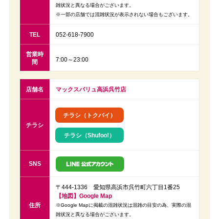
雑状況と異なる場合がございます。
※一部の店舗では混雑状況が表示されない場合もございます。
TEL
052-618-7900
営業時
7:00～23:00
間
店舗名
マックスバリュ高浜呉竹店
チラシ（トクバイ）
チラシ
チラシ（Shufoo!）
SNS
〒444-1336 愛知県高浜市呉竹町六丁目1番25
【地図】Google Map
住所
※Google Mapに掲載の混雑状況は混雑の目安の為、実際の混
雑状況と異なる場合がございます。