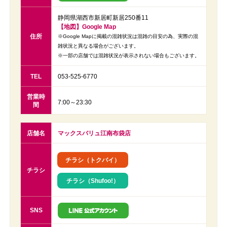
静岡県湖西市新居町新居250番11
【地図】Google Map
住所
※Google Mapに掲載の混雑状況は混雑の目安の為、実際の混
雑状況と異なる場合がございます。
※一部の店舗では混雑状況が表示されない場合もございます。
TEL
053-525-6770
営業時
7:00～23:30
間
店舗名
マックスバリュ江南布袋店
チラシ（トクバイ）
チラシ
チラシ（Shufoo!）
SNS