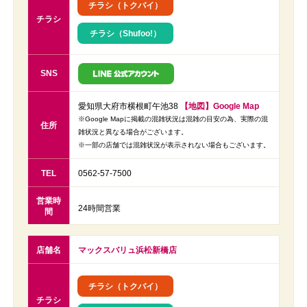
チラシ（トクバイ）
チラシ
チラシ（Shufoo!）
SNS
愛知県大府市横根町午池38
【地図】Google Map
※Google Mapに掲載の混雑状況は混雑の目安の為、実際の混
住所
雑状況と異なる場合がございます。
※一部の店舗では混雑状況が表示されない場合もございます。
TEL
0562-57-7500
営業時
24時間営業
間
店舗名
マックスバリュ浜松新橋店
チラシ（トクバイ）
チラシ