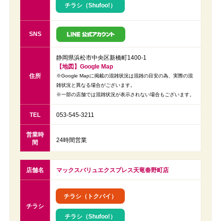
チラシ（Shufoo!）
SNS
静岡県浜松市中央区新橋町1400-1
【地図】Google Map
住所
※Google Mapに掲載の混雑状況は混雑の目安の為、実際の混
雑状況と異なる場合がございます。
※一部の店舗では混雑状況が表示されない場合もございます。
TEL
053-545-3211
営業時
24時間営業
間
店舗名
マックスバリュエクスプレス天竜春野町店
チラシ（トクバイ）
チラシ
チラシ（Shufoo!）