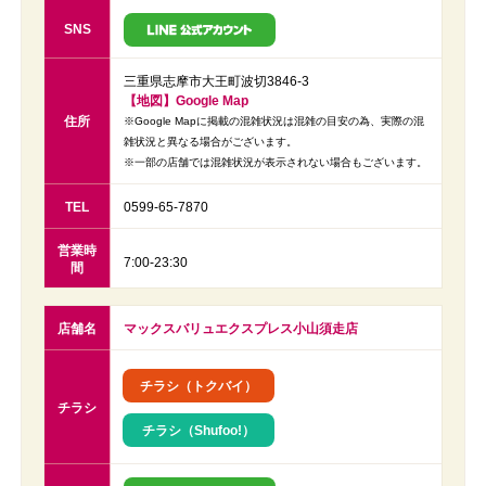
SNS
三重県志摩市大王町波切3846-3
【地図】Google Map
住所
※Google Mapに掲載の混雑状況は混雑の目安の為、実際の混
雑状況と異なる場合がございます。
※一部の店舗では混雑状況が表示されない場合もございます。
TEL
0599-65-7870
営業時
7:00-23:30
間
店舗名
マックスバリュエクスプレス小山須走店
チラシ（トクバイ）
チラシ
チラシ（Shufoo!）