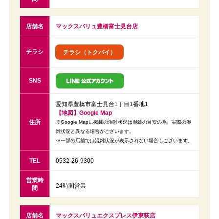
店舗名
マックスバリュ豊橋富士見台店
チラシ
チラシ（トクバイ）
SNS
愛知県豊橋市富士見台1丁目1番地1
【地図】Google Map
住所
※Google Mapに掲載の混雑状況は混雑の目安の為、実際の混
雑状況と異なる場合がございます。
※一部の店舗では混雑状況が表示されない場合もございます。
TEL
0532-26-9300
営業時
24時間営業
間
店舗名
マックスバリュエクスプレス伊東荻店