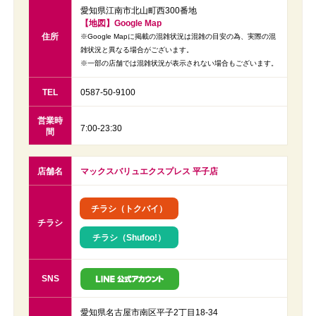
愛知県江南市北山町西300番地
【地図】Google Map
住所
※Google Mapに掲載の混雑状況は混雑の目安の為、実際の混
雑状況と異なる場合がございます。
※一部の店舗では混雑状況が表示されない場合もございます。
TEL
0587-50-9100
営業時
7:00-23:30
間
店舗名
マックスバリュエクスプレス 平子店
チラシ（トクバイ）
チラシ
チラシ（Shufoo!）
SNS
愛知県名古屋市南区平子2丁目18-34