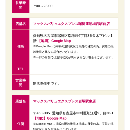
営業時
7:00～23:00
間
店舗名
マックスバリュエクスプレス瑞穂運動場西駅前店
愛知県名古屋市瑞穂区瑞穂通6丁目3番3 木下ビル 1
階
【地図】Google Map
住所
※Google Mapに掲載の混雑状況は混雑の目安の為、実際の混
雑状況と異なる場合がございます。
※一部の店舗では混雑状況が表示されない場合もございます。
TEL
営業時
開店準備中です。
間
店舗名
マックスバリュエクスプレス岩塚駅東店
〒453-0851愛知県名古屋市中村区畑江通9丁目38-1
【地図】Google Map
住所
※Google Mapに掲載の混雑状況は混雑の目安の為、実際の混
雑状況と異なる場合がございます。