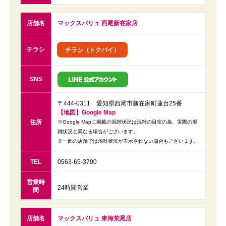
店舗名
マックスバリュ 西尾新在家店
チラシ
チラシ（トクバイ）
SNS
〒444-0311 愛知県西尾市新在家町蓮台25番
【地図】Google Map
住所
※Google Mapに掲載の混雑状況は混雑の目安の為、実際の混
雑状況と異なる場合がございます。
※一部の店舗では混雑状況が表示されない場合もございます。
TEL
0563-65-3700
営業時
24時間営業
間
店舗名
マックスバリュ 東海荒尾店