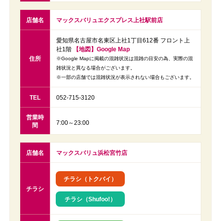
店舗名
マックスバリュエクスプレス上社駅前店
愛知県名古屋市名東区上社1丁目612番 フロント上
社1階
【地図】Google Map
住所
※Google Mapに掲載の混雑状況は混雑の目安の為、実際の混
雑状況と異なる場合がございます。
※一部の店舗では混雑状況が表示されない場合もございます。
TEL
052-715-3120
営業時
7:00～23:00
間
店舗名
マックスバリュ浜松宮竹店
チラシ（トクバイ）
チラシ
チラシ（Shufoo!）