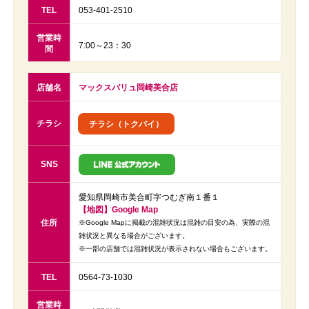
TEL
053-401-2510
営業時
7:00～23：30
間
店舗名
マックスバリュ岡崎美合店
チラシ
チラシ（トクバイ）
SNS
愛知県岡崎市美合町字つむぎ南１番１
【地図】Google Map
住所
※Google Mapに掲載の混雑状況は混雑の目安の為、実際の混
雑状況と異なる場合がございます。
※一部の店舗では混雑状況が表示されない場合もございます。
TEL
0564-73-1030
営業時