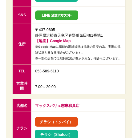
SNS
〒437-0605
静岡県浜松市天竜区春野町気田481番地1
【地図】Google Map
住所
※Google Mapに掲載の混雑状況は混雑の目安の為、実際の混
雑状況と異なる場合がございます。
※一部の店舗では混雑状況が表示されない場合もございます。
TEL
053-589-5110
営業時
7:00～20:00
間
店舗名
マックスバリュ志摩和具店
チラシ（トクバイ）
チラシ
チラシ（Shufoo!）