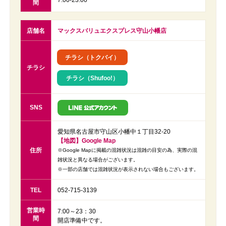
7:00-23:00
間
店舗名
マックスバリュエクスプレス守山小幡店
チラシ（トクバイ）
チラシ
チラシ（Shufoo!）
SNS
愛知県名古屋市守山区小幡中１丁目32-20
【地図】Google Map
住所
※Google Mapに掲載の混雑状況は混雑の目安の為、実際の混
雑状況と異なる場合がございます。
※一部の店舗では混雑状況が表示されない場合もございます。
TEL
052-715-3139
営業時
7:00～23：30
間
開店準備中です。