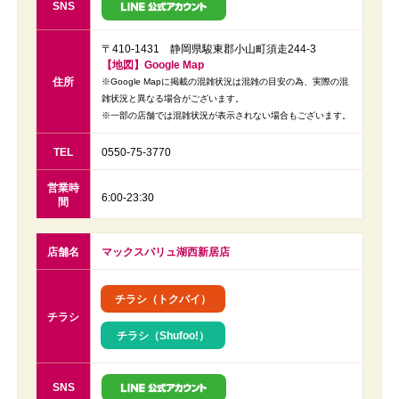
SNS
〒410-1431 静岡県駿東郡小山町須走244-3
【地図】Google Map
住所
※Google Mapに掲載の混雑状況は混雑の目安の為、実際の混
雑状況と異なる場合がございます。
※一部の店舗では混雑状況が表示されない場合もございます。
TEL
0550-75-3770
営業時
6:00-23:30
間
店舗名
マックスバリュ湖西新居店
チラシ（トクバイ）
チラシ
チラシ（Shufoo!）
SNS