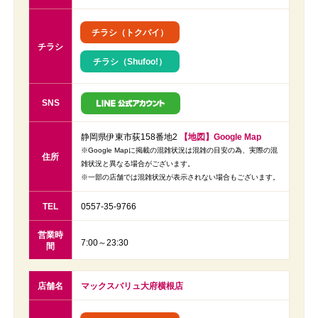
チラシ（トクバイ）
チラシ
チラシ（Shufoo!）
SNS
静岡県伊東市荻158番地2
【地図】Google Map
※Google Mapに掲載の混雑状況は混雑の目安の為、実際の混
住所
雑状況と異なる場合がございます。
※一部の店舗では混雑状況が表示されない場合もございます。
TEL
0557-35-9766
営業時
7:00～23:30
間
店舗名
マックスバリュ大府横根店