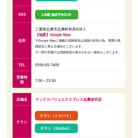
SNS
三重県志摩市志摩町和具828-1
【地図】Google Map
住所
※Google Mapに掲載の混雑状況は混雑の目安の為、実際の混
雑状況と異なる場合がございます。
※一部の店舗では混雑状況が表示されない場合もございます。
TEL
0599-65-7400
営業時
7:00～23:30
間
店舗名
マックスバリュエクスプレス志摩波切店
チラシ（トクバイ）
チラシ
チラシ（Shufoo!）