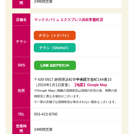
24時間営業
間
店舗名
マックスバリュ エクスプレス浜松常盤町店
チラシ（トクバイ）
チラシ
チラシ（Shufoo!）
SNS
〒430-0917 静岡県浜松市
中央区
常盤町144番15
（2024年1月1日変更）
【地図】Google Map
住所
※Google Mapに掲載の混雑状況は混雑の目安の為、実際の混
雑状況と異なる場合がございます。
※一部の店舗では混雑状況が表示されない場合もございます。
TEL
053-415-8700
営業時
24時間営業
間